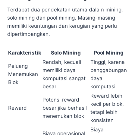
Terdapat dua pendekatan utama dalam mining:
solo mining dan pool mining. Masing-masing
memiliki keuntungan dan kerugian yang perlu
dipertimbangkan.
Karakteristik
Solo Mining
Pool Mining
Rendah, kecuali
Tinggi, karena
Peluang
memiliki daya
penggabungan
Menemukan
komputasi sangat
daya
Blok
besar
komputasi
Reward lebih
Potensi reward
kecil per blok,
Reward
besar jika berhasil
tetapi lebih
menemukan blok
konsisten
Biaya
Biaya operasional