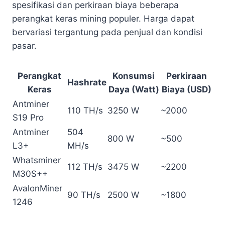
spesifikasi dan perkiraan biaya beberapa
perangkat keras mining populer. Harga dapat
bervariasi tergantung pada penjual dan kondisi
pasar.
Perangkat
Konsumsi
Perkiraan
Hashrate
Keras
Daya (Watt)
Biaya (USD)
Antminer
110 TH/s
3250 W
~2000
S19 Pro
Antminer
504
800 W
~500
L3+
MH/s
Whatsminer
112 TH/s
3475 W
~2200
M30S++
AvalonMiner
90 TH/s
2500 W
~1800
1246