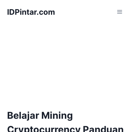
Skip
IDPintar.com
to
content
Belajar Mining
Cryptocurrency Panduan