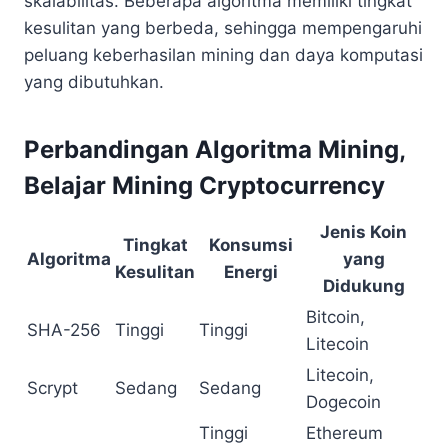
skalabilitas. Beberapa algoritma memiliki tingkat
kesulitan yang berbeda, sehingga mempengaruhi
peluang keberhasilan mining dan daya komputasi
yang dibutuhkan.
Perbandingan Algoritma Mining,
Belajar Mining Cryptocurrency
Jenis Koin
Tingkat
Konsumsi
Algoritma
yang
Kesulitan
Energi
Didukung
Bitcoin,
SHA-256
Tinggi
Tinggi
Litecoin
Litecoin,
Scrypt
Sedang
Sedang
Dogecoin
Tinggi
Ethereum