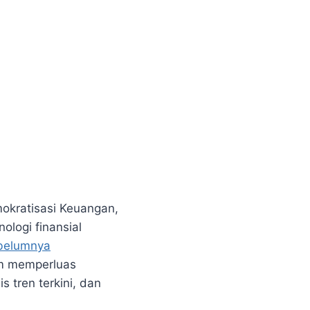
mokratisasi Keuangan,
ologi finansial
belumnya
am memperluas
s tren terkini, dan