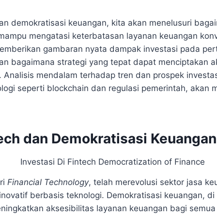
h dan demokratisasi keuangan, kita akan menelusuri bag
f mampu mengatasi keterbatasan layanan keuangan konv
emberikan gambaran nyata dampak investasi pada pe
dan bagaimana strategi yang tepat dapat menciptakan 
a. Analisis mendalam terhadap tren dan prospek investa
logi seperti blockchain dan regulasi pemerintah, akan 
ntech dan Demokratisasi Keuangan
ri
Financial Technology
, telah merevolusi sektor jasa 
novatif berbasis teknologi. Demokratisasi keuangan, di s
ingkatkan aksesibilitas layanan keuangan bagi semua 