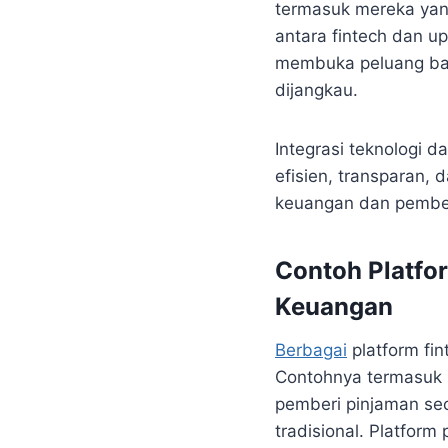
termasuk mereka yang
antara fintech dan u
membuka peluang bar
dijangkau.
Integrasi teknologi 
efisien, transparan, 
keuangan dan pembe
Contoh Platfo
Keuangan
Berbagai
platform fi
Contohnya termasuk 
pemberi pinjaman se
tradisional. Platfor