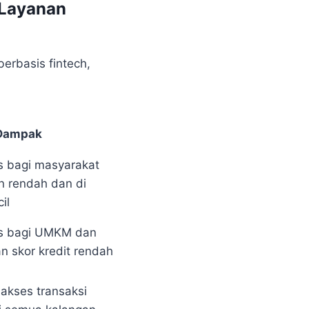
 Layanan
erbasis fintech,
Dampak
s bagi masyarakat
n rendah dan di
il
as bagi UMKM dan
n skor kredit rendah
akses transaksi