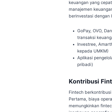
keuangan yang cepat,
manajemen keuangan 
berinvestasi dengan l
GoPay, OVO, Dan
transaksi keuang
Investree, Amart
kepada UMKM)
Aplikasi pengelo
pribadi)
Kontribusi Fi
Fintech berkontribus
Pertama, biaya oper
memungkinkan fintec