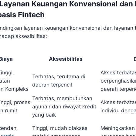
Layanan Keuangan Konvensional dan
asis Fintech
dingkan layanan keuangan konvensional dan layanan b
adap aksesibilitas:
Biaya
Aksesibilitas
Tinggi,
Akses terbata
Terbatas, terutama di
atan
berpenghasila
daerah terpencil
n Kompleks
daerah terpenc
Terbatas, membutuhkan
inggi, proses
Akses terbat
agunan dan riwayat kredit
n rumit
individu denga
yang baik
 Rendah,
Tinggi, mudah diakses
Meningkatkan 