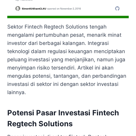
Sektor Fintech Regtech Solutions tengah
mengalami pertumbuhan pesat, menarik minat
investor dari berbagai kalangan. Integrasi
teknologi dalam regulasi keuangan menciptakan
peluang investasi yang menjanjikan, namun juga
menyimpan risiko tersendiri. Artikel ini akan
mengulas potensi, tantangan, dan perbandingan
investasi di sektor ini dengan sektor investasi
lainnya.
Potensi Pasar Investasi Fintech
Regtech Solutions