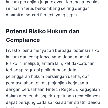
hukum perjanjian juga relevan. Kerangka regulasi
ini masih terus berkembang seiring dengan
dinamika industri Fintech yang cepat.
Potensi Risiko Hukum dan
Compliance
Investor perlu menyadari berbagai potensi risiko
hukum dan compliance yang dapat muncul.
Risiko ini meliputi, antara lain, ketidakpatuhan
terhadap regulasi perlindungan data,
pelanggaran hukum persaingan usaha, dan
permasalahan terkait perjanjian kerjasama
dengan perusahaan Fintech Regtech. Kegagalan
dalam memenuhi aspek kepatuhan (compliance)
dapat berujung pada sanksi administratif, denda,