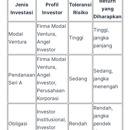
Return
Jenis
Profil
Toleransi
yang
Investasi
Investor
Risiko
Diharapkan
Firma Modal
Tinggi,
Modal
Ventura,
Tinggi
jangka
Ventura
Angel
panjang
Investor
Firma Modal
Ventura,
Sedang,
Pendanaan
Angel
Sedang
jangka
Seri A
Investor,
menengah
Perusahaan
Korporasi
Rendah,
Investor
jangka
Institusional,
Obligasi
Rendah
pendek
Investor