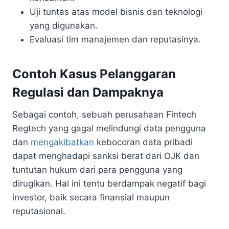
Uji tuntas atas model bisnis dan teknologi
yang digunakan.
Evaluasi tim manajemen dan reputasinya.
Contoh Kasus Pelanggaran
Regulasi dan Dampaknya
Sebagai contoh, sebuah perusahaan Fintech
Regtech yang gagal melindungi data pengguna
dan
mengakibatkan
kebocoran data pribadi
dapat menghadapi sanksi berat dari OJK dan
tuntutan hukum dari para pengguna yang
dirugikan. Hal ini tentu berdampak negatif bagi
investor, baik secara finansial maupun
reputasional.