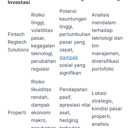
Investasi
Potensi
Risiko
Analisis
keuntungan
tinggi,
mendalam
tinggi,
volatilitas
terhadap
Fintech
pertumbuhan
pasar,
teknologi dan
Regtech
pasar yang
kegagalan
tim
Solutions
cepat,
teknologi,
manajemen,
dampak
perubahan
diversifikasi
sosial yang
regulasi
portofolio
signifikan
Risiko
likuiditas
Pendapatan
Lokasi
rendah,
pasif,
strategis,
dampak
apresiasi nilai
kondisi pasar
Properti
ekonomi
aset,
properti,
makro,
hedging
analisis