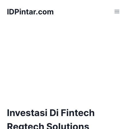
Skip
IDPintar.com
to
content
Investasi Di Fintech
Regtech Solutions