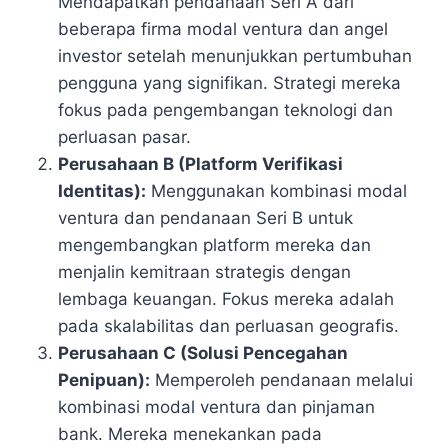
Mendapatkan pendanaan Seri A dari
beberapa firma modal ventura dan angel
investor setelah menunjukkan pertumbuhan
pengguna yang signifikan. Strategi mereka
fokus pada pengembangan teknologi dan
perluasan pasar.
Perusahaan B (Platform Verifikasi
Identitas):
Menggunakan kombinasi modal
ventura dan pendanaan Seri B untuk
mengembangkan platform mereka dan
menjalin kemitraan strategis dengan
lembaga keuangan. Fokus mereka adalah
pada skalabilitas dan perluasan geografis.
Perusahaan C (Solusi Pencegahan
Penipuan):
Memperoleh pendanaan melalui
kombinasi modal ventura dan pinjaman
bank. Mereka menekankan pada