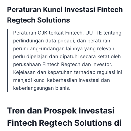
Peraturan Kunci Investasi Fintech
Regtech Solutions
Peraturan OJK terkait Fintech, UU ITE tentang
perlindungan data pribadi, dan peraturan
perundang-undangan lainnya yang relevan
perlu dipelajari dan dipatuhi secara ketat oleh
perusahaan Fintech Regtech dan investor.
Kejelasan dan kepatuhan terhadap regulasi ini
menjadi kunci keberhasilan investasi dan
keberlangsungan bisnis.
Tren dan Prospek Investasi
Fintech Regtech Solutions di