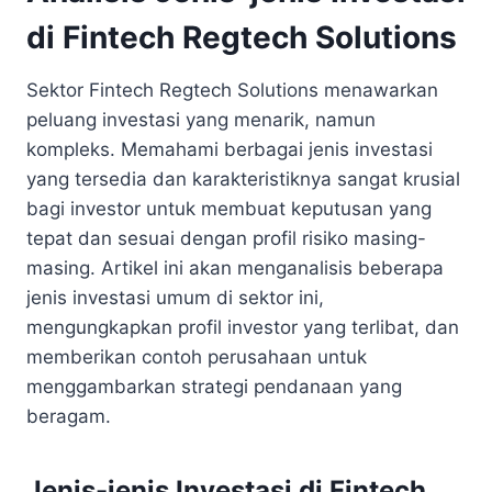
di Fintech Regtech Solutions
Sektor Fintech Regtech Solutions menawarkan
peluang investasi yang menarik, namun
kompleks. Memahami berbagai jenis investasi
yang tersedia dan karakteristiknya sangat krusial
bagi investor untuk membuat keputusan yang
tepat dan sesuai dengan profil risiko masing-
masing. Artikel ini akan menganalisis beberapa
jenis investasi umum di sektor ini,
mengungkapkan profil investor yang terlibat, dan
memberikan contoh perusahaan untuk
menggambarkan strategi pendanaan yang
beragam.
Jenis-jenis Investasi di Fintech