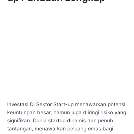
Investasi Di Sektor Start-up menawarkan potensi
keuntungan besar, namun juga diiringi risiko yang
signifikan. Dunia startup dinamis dan penuh
tantangan, menawarkan peluang emas bagi