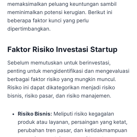
memaksimalkan peluang keuntungan sambil
meminimalkan potensi kerugian. Berikut ini
beberapa faktor kunci yang perlu
dipertimbangkan.
Faktor Risiko Investasi Startup
Sebelum memutuskan untuk berinvestasi,
penting untuk mengidentifikasi dan mengevaluasi
berbagai faktor risiko yang mungkin muncul.
Risiko ini dapat dikategorikan menjadi risiko
bisnis, risiko pasar, dan risiko manajemen.
Risiko Bisnis:
Meliputi risiko kegagalan
produk atau layanan, persaingan yang ketat,
perubahan tren pasar, dan ketidakmampuan