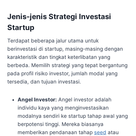
Jenis-jenis Strategi Investasi
Startup
Terdapat beberapa jalur utama untuk
berinvestasi di startup, masing-masing dengan
karakteristik dan tingkat keterlibatan yang
berbeda. Memilih strategi yang tepat bergantung
pada profil risiko investor, jumlah modal yang
tersedia, dan tujuan investasi.
Angel Investor:
Angel investor adalah
individu kaya yang menginvestasikan
modalnya sendiri ke startup tahap awal yang
berpotensi tinggi. Mereka biasanya
memberikan pendanaan tahap
seed
atau