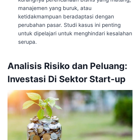
manajemen yang buruk, atau
ketidakmampuan beradaptasi dengan
perubahan pasar. Studi kasus ini penting
untuk dipelajari untuk menghindari kesalahan
serupa.
Analisis Risiko dan Peluang:
Investasi Di Sektor Start-up