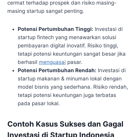
cermat terhadap prospek dan risiko masing-
masing startup sangat penting.
Potensi Pertumbuhan Tinggi:
Investasi di
startup fintech yang menawarkan solusi
pembayaran digital inovatif. Risiko tinggi,
tetapi potensi keuntungan sangat besar jika
berhasil
menguasai
pasar.
Potensi Pertumbuhan Rendah:
Investasi di
startup makanan & minuman lokal dengan
model bisnis yang sederhana. Risiko rendah,
tetapi potensi keuntungan juga terbatas
pada pasar lokal.
Contoh Kasus Sukses dan Gagal
Investasi di Startup Indonesia