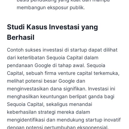
membangun eksposur publik.
Studi Kasus Investasi yang
Berhasil
Contoh sukses investasi di startup dapat dilihat
dari keterlibatan Sequoia Capital dalam
pendanaan Google di tahap awal. Sequoia
Capital, sebuah firma venture capital terkemuka,
melihat potensi besar Google dan
menginvestasikan dana signifikan. Investasi ini
menghasilkan keuntungan berlipat ganda bagi
Sequoia Capital, sekaligus menandai
keberhasilan strategi mereka dalam
mengidentifikasi dan mendukung startup inovatif
dengan potensi pertumbuhan eksponensial.