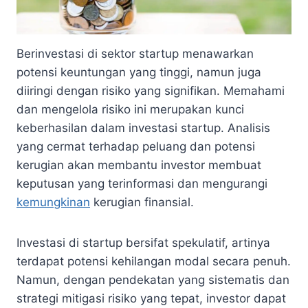
Berinvestasi di sektor startup menawarkan
potensi keuntungan yang tinggi, namun juga
diiringi dengan risiko yang signifikan. Memahami
dan mengelola risiko ini merupakan kunci
keberhasilan dalam investasi startup. Analisis
yang cermat terhadap peluang dan potensi
kerugian akan membantu investor membuat
keputusan yang terinformasi dan mengurangi
kemungkinan
kerugian finansial.
Investasi di startup bersifat spekulatif, artinya
terdapat potensi kehilangan modal secara penuh.
Namun, dengan pendekatan yang sistematis dan
strategi mitigasi risiko yang tepat, investor dapat