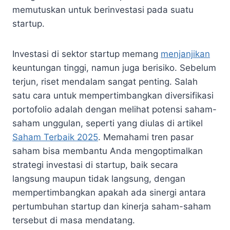
memutuskan untuk berinvestasi pada suatu
startup.
Investasi di sektor startup memang
menjanjikan
keuntungan tinggi, namun juga berisiko. Sebelum
terjun, riset mendalam sangat penting. Salah
satu cara untuk mempertimbangkan diversifikasi
portofolio adalah dengan melihat potensi saham-
saham unggulan, seperti yang diulas di artikel
Saham Terbaik 2025
. Memahami tren pasar
saham bisa membantu Anda mengoptimalkan
strategi investasi di startup, baik secara
langsung maupun tidak langsung, dengan
mempertimbangkan apakah ada sinergi antara
pertumbuhan startup dan kinerja saham-saham
tersebut di masa mendatang.