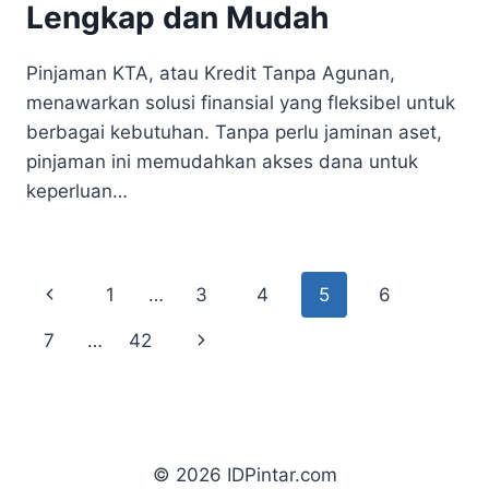
Lengkap dan Mudah
Pinjaman KTA, atau Kredit Tanpa Agunan,
menawarkan solusi finansial yang fleksibel untuk
berbagai kebutuhan. Tanpa perlu jaminan aset,
pinjaman ini memudahkan akses dana untuk
keperluan…
Page
Previous
1
…
3
4
5
6
navigation
Page
Next
7
…
42
Page
© 2026 IDPintar.com