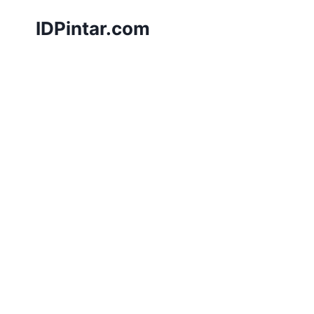
Skip
IDPintar.com
to
content