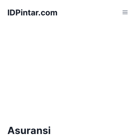
Skip
IDPintar.com
to
content
Asuransi