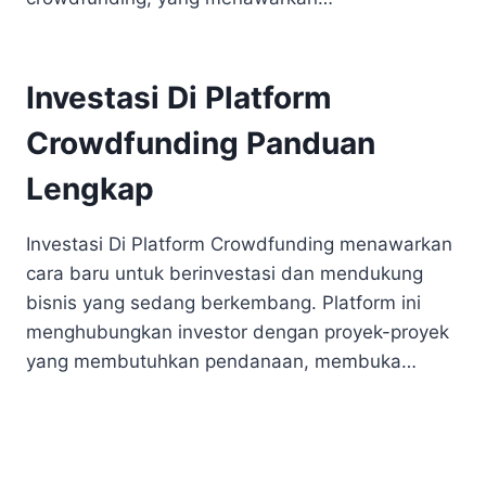
Investasi Di Platform
Crowdfunding Panduan
Lengkap
Investasi Di Platform Crowdfunding menawarkan
cara baru untuk berinvestasi dan mendukung
bisnis yang sedang berkembang. Platform ini
menghubungkan investor dengan proyek-proyek
yang membutuhkan pendanaan, membuka…