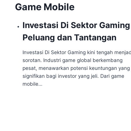
Game Mobile
Investasi Di Sektor Gaming
Peluang dan Tantangan
Investasi Di Sektor Gaming kini tengah menjad
sorotan. Industri game global berkembang
pesat, menawarkan potensi keuntungan yang
signifikan bagi investor yang jeli. Dari game
mobile…