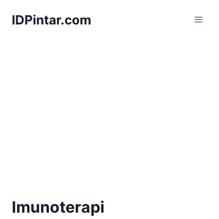
Skip
IDPintar.com
to
content
Imunoterapi