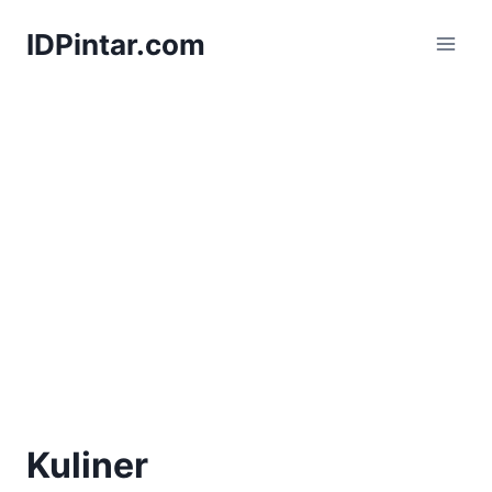
Skip
IDPintar.com
to
content
Kuliner