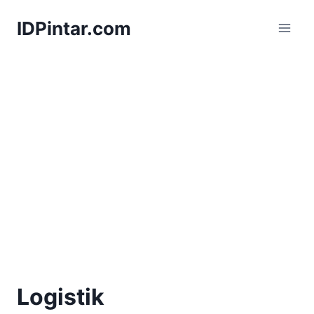
Skip
IDPintar.com
to
content
Logistik