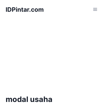
Skip
IDPintar.com
to
content
modal usaha