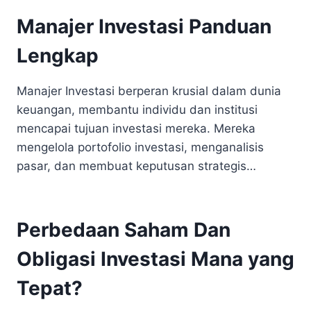
Manajer Investasi Panduan
Lengkap
Manajer Investasi berperan krusial dalam dunia
keuangan, membantu individu dan institusi
mencapai tujuan investasi mereka. Mereka
mengelola portofolio investasi, menganalisis
pasar, dan membuat keputusan strategis…
Perbedaan Saham Dan
Obligasi Investasi Mana yang
Tepat?