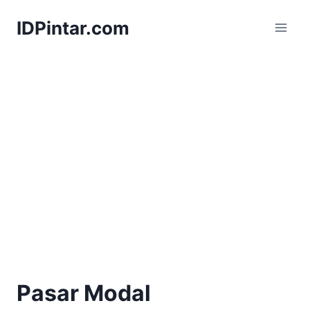
Skip
IDPintar.com
to
content
Pasar Modal