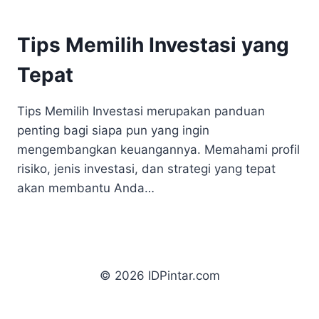
Tips Memilih Investasi yang
Tepat
Tips Memilih Investasi merupakan panduan
penting bagi siapa pun yang ingin
mengembangkan keuangannya. Memahami profil
risiko, jenis investasi, dan strategi yang tepat
akan membantu Anda…
© 2026 IDPintar.com