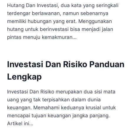
Hutang Dan Investasi, dua kata yang seringkali
terdengar berlawanan, namun sebenarnya
memiliki hubungan yang erat. Menggunakan
hutang untuk berinvestasi bisa menjadi jalan
pintas menuju kemakmuran…
Investasi Dan Risiko Panduan
Lengkap
Investasi Dan Risiko merupakan dua sisi mata
uang yang tak terpisahkan dalam dunia
keuangan. Memahami keduanya krusial untuk
mencapai tujuan keuangan jangka panjang.
Artikel ini…