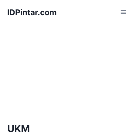
Skip
IDPintar.com
to
content
UKM