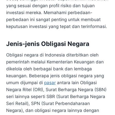
yang sesuai dengan profil risiko dan tujuan
investasi mereka. Memahami perbedaan-
perbedaan ini sangat penting untuk membuat
keputusan investasi yang tepat dan terinformasi.
Jenis-jenis Obligasi Negara
Obligasi negara di Indonesia diterbitkan oleh
pemerintah melalui Kementerian Keuangan dan
dikelola oleh berbagai bank dan lembaga
keuangan. Beberapa jenis obligasi negara yang
umum dijumpai di
pasar
antara lain Obligasi
Negara Ritel (ORI), Surat Berharga Negara (SBN)
seri lainnya seperti SBR (Surat Berharga Negara
Seri Retail), SPN (Surat Perbendaharaan
Negara), dan obligasi negara lainnya dengan