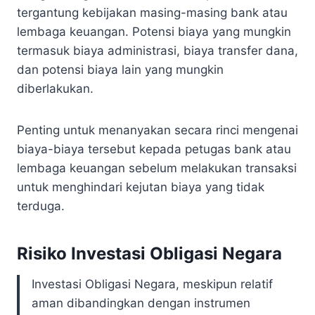
tergantung kebijakan masing-masing bank atau
lembaga keuangan. Potensi biaya yang mungkin
termasuk biaya administrasi, biaya transfer dana,
dan potensi biaya lain yang mungkin
diberlakukan.
Penting untuk menanyakan secara rinci mengenai
biaya-biaya tersebut kepada petugas bank atau
lembaga keuangan sebelum melakukan transaksi
untuk menghindari kejutan biaya yang tidak
terduga.
Risiko Investasi Obligasi Negara
Investasi Obligasi Negara, meskipun relatif
aman dibandingkan dengan instrumen