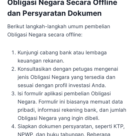
Obligasi Negara Secara Offline
dan Persyaratan Dokumen
Berikut langkah-langkah umum pembelian
Obligasi Negara secara offline:
Kunjungi cabang bank atau lembaga
keuangan rekanan.
Konsultasikan dengan petugas mengenai
jenis Obligasi Negara yang tersedia dan
sesuai dengan profil investasi Anda.
Isi formulir aplikasi pembelian Obligasi
Negara. Formulir ini biasanya memuat data
pribadi, informasi rekening bank, dan jumlah
Obligasi Negara yang ingin dibeli.
Siapkan dokumen persyaratan, seperti KTP,
NPWP, dan buku tabungan. Beberapa