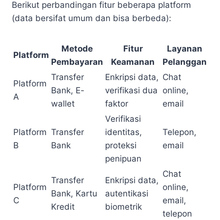
Berikut perbandingan fitur beberapa platform
(data bersifat umum dan bisa berbeda):
Metode
Fitur
Layanan
Platform
Pembayaran
Keamanan
Pelanggan
Transfer
Enkripsi data,
Chat
Platform
Bank, E-
verifikasi dua
online,
A
wallet
faktor
email
Verifikasi
Platform
Transfer
identitas,
Telepon,
B
Bank
proteksi
email
penipuan
Chat
Transfer
Enkripsi data,
Platform
online,
Bank, Kartu
autentikasi
C
email,
Kredit
biometrik
telepon