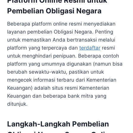
Platform Online Resmi untuk
Pembelian Obligasi Negara
Beberapa platform online resmi menyediakan
layanan pembelian Obligasi Negara. Penting
untuk memastikan Anda bertransaksi melalui
platform yang terpercaya dan
terdaftar
resmi
untuk menghindari penipuan. Beberapa contoh
platform yang umumnya digunakan (namun bisa
berubah sewaktu-waktu, pastikan untuk
mengecek informasi terbaru dari Kementerian
Keuangan) adalah situs resmi Kementerian
Keuangan dan beberapa bank mitra yang
ditunjuk.
Langkah-Langkah Pembelian