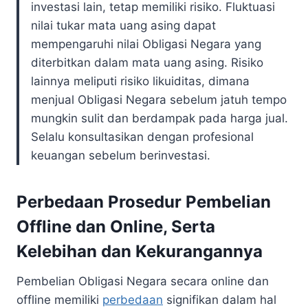
investasi lain, tetap memiliki risiko. Fluktuasi
nilai tukar mata uang asing dapat
mempengaruhi nilai Obligasi Negara yang
diterbitkan dalam mata uang asing. Risiko
lainnya meliputi risiko likuiditas, dimana
menjual Obligasi Negara sebelum jatuh tempo
mungkin sulit dan berdampak pada harga jual.
Selalu konsultasikan dengan profesional
keuangan sebelum berinvestasi.
Perbedaan Prosedur Pembelian
Offline dan Online, Serta
Kelebihan dan Kekurangannya
Pembelian Obligasi Negara secara online dan
offline memiliki
perbedaan
signifikan dalam hal