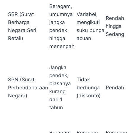
Beragam,
SBR (Surat
umumnya
Variabel,
Rendah
Berharga
jangka
mengikuti
hingga
Negara Seri
pendek
suku bunga
Sedang
Retail)
hingga
acuan
menengah
Jangka
pendek,
SPN (Surat
Tidak
biasanya
Perbendaharaan
berbunga
Rendah
kurang
Negara)
(diskonto)
dari 1
tahun
Beragam,
Beragam,
Beragam,