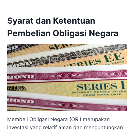
Syarat dan Ketentuan
Pembelian Obligasi Negara
Membeli Obligasi Negara (ORI) merupakan
investasi yang relatif aman dan menguntungkan.