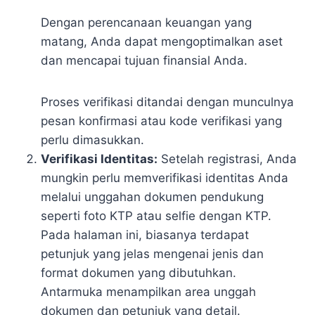
Dengan perencanaan keuangan yang
matang, Anda dapat mengoptimalkan aset
dan mencapai tujuan finansial Anda.
Proses verifikasi ditandai dengan munculnya
pesan konfirmasi atau kode verifikasi yang
perlu dimasukkan.
Verifikasi Identitas:
Setelah registrasi, Anda
mungkin perlu memverifikasi identitas Anda
melalui unggahan dokumen pendukung
seperti foto KTP atau selfie dengan KTP.
Pada halaman ini, biasanya terdapat
petunjuk yang jelas mengenai jenis dan
format dokumen yang dibutuhkan.
Antarmuka menampilkan area unggah
dokumen dan petunjuk yang detail.