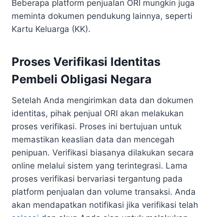
Beberapa platform penjualan ORI mungkin juga
meminta dokumen pendukung lainnya, seperti
Kartu Keluarga (KK).
Proses
Verifikasi Identitas
Pembeli Obligasi Negara
Setelah Anda mengirimkan data dan dokumen
identitas, pihak penjual ORI akan melakukan
proses verifikasi. Proses ini bertujuan untuk
memastikan keaslian data dan mencegah
penipuan. Verifikasi biasanya dilakukan secara
online melalui sistem yang terintegrasi. Lama
proses verifikasi bervariasi tergantung pada
platform penjualan dan volume transaksi. Anda
akan mendapatkan notifikasi jika verifikasi telah