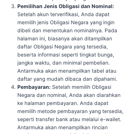
Pemilihan Jenis Obligasi dan Nominal:
Setelah akun terverifikasi, Anda dapat
memilih jenis Obligasi Negara yang ingin
dibeli dan menentukan nominalnya. Pada
halaman ini, biasanya akan ditampilkan
daftar Obligasi Negara yang tersedia,
beserta informasi seperti tingkat bunga,
jangka waktu, dan minimal pembelian.
Antarmuka akan menampilkan tabel atau
daftar yang mudah dibaca dan dipahami.
Pembayaran:
Setelah memilih Obligasi
Negara dan nominal, Anda akan diarahkan
ke halaman pembayaran. Anda dapat
memilih metode pembayaran yang tersedia,
seperti transfer bank atau melalui e-wallet.
Antarmuka akan menampilkan rincian