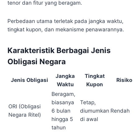
tenor dan fitur yang beragam.
Perbedaan utama terletak pada jangka waktu,
tingkat kupon, dan mekanisme penawarannya.
Karakteristik Berbagai Jenis
Obligasi Negara
Jangka
Tingkat
Jenis Obligasi
Risiko
Waktu
Kupon
Beragam,
biasanya
Tetap,
ORI (Obligasi
6 bulan
diumumkan
Rendah
Negara Ritel)
hingga 5
di awal
tahun