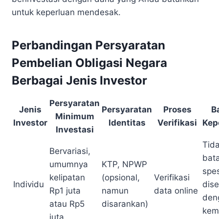
untuk keperluan mendesak.
Perbandingan Persyaratan
Pembelian Obligasi Negara
Berbagai Jenis Investor
Persyaratan
Jenis
Persyaratan
Proses
B
Minimum
Investor
Identitas
Verifikasi
Kep
Investasi
Tid
Bervariasi,
bat
umumnya
KTP, NPWP
spes
kelipatan
(opsional,
Verifikasi
Individu
dis
Rp1 juta
namun
data online
den
atau Rp5
disarankan)
kem
juta