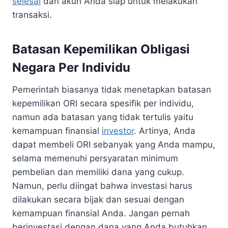
selesai
dan akun Anda siap untuk melakukan
transaksi.
Batasan Kepemilikan Obligasi
Negara Per Individu
Pemerintah biasanya tidak menetapkan batasan
kepemilikan ORI secara spesifik per individu,
namun ada batasan yang tidak tertulis yaitu
kemampuan finansial
investor
. Artinya, Anda
dapat membeli ORI sebanyak yang Anda mampu,
selama memenuhi persyaratan minimum
pembelian dan memiliki dana yang cukup.
Namun, perlu diingat bahwa investasi harus
dilakukan secara bijak dan sesuai dengan
kemampuan finansial Anda. Jangan pernah
berinvestasi dengan dana yang Anda butuhkan