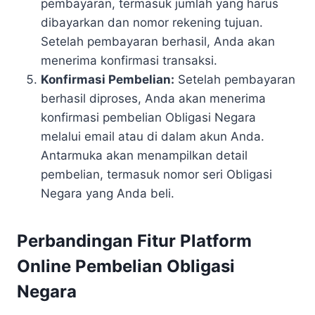
pembayaran, termasuk jumlah yang harus
dibayarkan dan nomor rekening tujuan.
Setelah pembayaran berhasil, Anda akan
menerima konfirmasi transaksi.
Konfirmasi Pembelian:
Setelah pembayaran
berhasil diproses, Anda akan menerima
konfirmasi pembelian Obligasi Negara
melalui email atau di dalam akun Anda.
Antarmuka akan menampilkan detail
pembelian, termasuk nomor seri Obligasi
Negara yang Anda beli.
Perbandingan Fitur Platform
Online Pembelian Obligasi
Negara