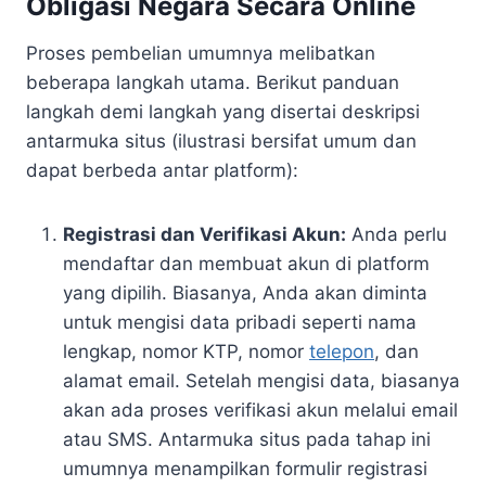
Obligasi Negara Secara Online
Proses pembelian umumnya melibatkan
beberapa langkah utama. Berikut panduan
langkah demi langkah yang disertai deskripsi
antarmuka situs (ilustrasi bersifat umum dan
dapat berbeda antar platform):
Registrasi dan Verifikasi Akun:
Anda perlu
mendaftar dan membuat akun di platform
yang dipilih. Biasanya, Anda akan diminta
untuk mengisi data pribadi seperti nama
lengkap, nomor KTP, nomor
telepon
, dan
alamat email. Setelah mengisi data, biasanya
akan ada proses verifikasi akun melalui email
atau SMS. Antarmuka situs pada tahap ini
umumnya menampilkan formulir registrasi