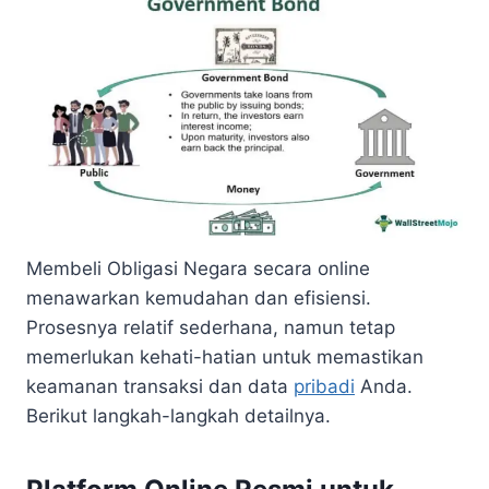
Membeli Obligasi Negara secara online
menawarkan kemudahan dan efisiensi.
Prosesnya relatif sederhana, namun tetap
memerlukan kehati-hatian untuk memastikan
keamanan transaksi dan data
pribadi
Anda.
Berikut langkah-langkah detailnya.