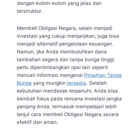
dengan kolom-kolom yang jelas dan
terstruktur.
Membeli Obligasi Negara, selain menjadi
investasi yang cukup menjanjikan, juga bisa
menjadi alternatif pengelolaan keuangan.
Namun, jika Anda membutuhkan dana
tambahan segera dan tanpa bunga tinggi,
perlu dipertimbangkan opsi lain seperti
mencari informasi mengenai
Pinjaman Tanpa
Bunga
yang mungkin
tersedia
. Setelah
kebutuhan mendesak terpenuhi, Anda bisa
kembali fokus pada rencana investasi jangka
panjang Anda, termasuk mempelajari lebih
lanjut cara membeli Obligasi Negara secara
efektif dan aman.