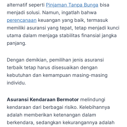
alternatif seperti
Pinjaman Tanpa Bunga
bisa
menjadi solusi. Namun, ingatlah bahwa
perencanaan
keuangan yang baik, termasuk
memiliki asuransi yang tepat, tetap menjadi kunci
utama dalam menjaga stabilitas finansial jangka
panjang.
Dengan demikian, pemilihan jenis asuransi
terbaik tetap harus disesuaikan dengan
kebutuhan dan kemampuan masing-masing
individu.
Asuransi Kendaraan Bermotor
melindungi
kendaraan dari berbagai risiko. Kelebihannya
adalah memberikan ketenangan dalam
berkendara, sedangkan kekurangannya adalah