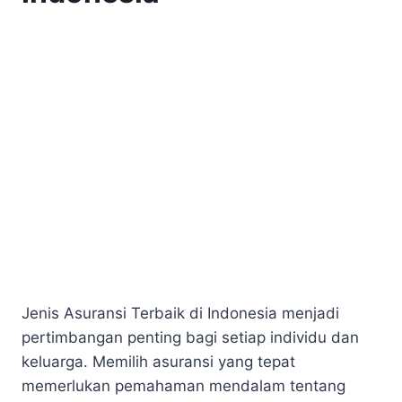
Jenis Asuransi Terbaik di Indonesia menjadi
pertimbangan penting bagi setiap individu dan
keluarga. Memilih asuransi yang tepat
memerlukan pemahaman mendalam tentang