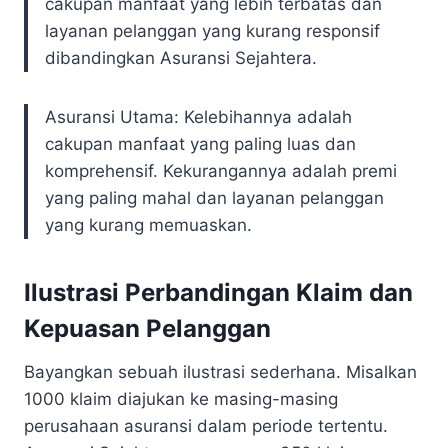
cakupan manfaat yang lebih terbatas dan
layanan pelanggan yang kurang responsif
dibandingkan Asuransi Sejahtera.
Asuransi Utama: Kelebihannya adalah
cakupan manfaat yang paling luas dan
komprehensif. Kekurangannya adalah premi
yang paling mahal dan layanan pelanggan
yang kurang memuaskan.
Ilustrasi Perbandingan Klaim dan
Kepuasan Pelanggan
Bayangkan sebuah ilustrasi sederhana. Misalkan
1000 klaim diajukan ke masing-masing
perusahaan asuransi dalam periode tertentu.