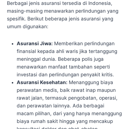
Berbagai jenis asuransi tersedia di Indonesia,
masing-masing menawarkan perlindungan yang
spesifik. Berikut beberapa jenis asuransi yang
umum digunakan:
Asuransi Jiwa:
Memberikan perlindungan
finansial kepada ahli waris jika tertanggung
meninggal dunia. Beberapa polis juga
menawarkan manfaat tambahan seperti
investasi dan perlindungan penyakit kritis.
Asuransi Kesehatan:
Menanggung biaya
perawatan medis, baik rawat inap maupun
rawat jalan, termasuk pengobatan, operasi,
dan perawatan lainnya. Ada berbagai
macam pilihan, dari yang hanya menanggung
biaya rumah sakit hingga yang mencakup