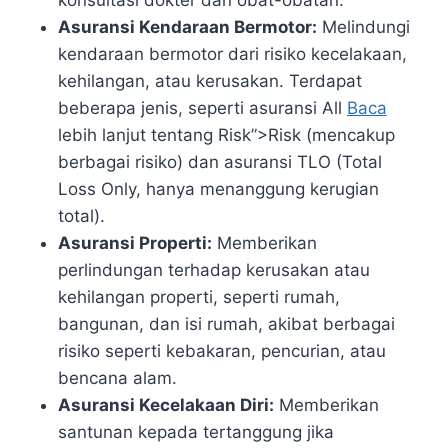
konsultasi dokter dan obat-obatan.
Asuransi Kendaraan Bermotor:
Melindungi
kendaraan bermotor dari risiko kecelakaan,
kehilangan, atau kerusakan. Terdapat
beberapa jenis, seperti asuransi All
Baca
lebih lanjut tentang Risk”>Risk (mencakup
berbagai risiko) dan asuransi TLO (Total
Loss Only, hanya menanggung kerugian
total).
Asuransi Properti:
Memberikan
perlindungan terhadap kerusakan atau
kehilangan properti, seperti rumah,
bangunan, dan isi rumah, akibat berbagai
risiko seperti kebakaran, pencurian, atau
bencana alam.
Asuransi Kecelakaan Diri:
Memberikan
santunan kepada tertanggung jika