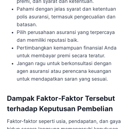
premi, dan syarat dan ketentuan.
Pahami dengan jelas syarat dan ketentuan
polis asuransi, termasuk pengecualian dan
batasan.
Pilih perusahaan asuransi yang terpercaya
dan memiliki reputasi baik.
Pertimbangkan kemampuan finansial Anda
untuk membayar premi secara teratur.
Jangan ragu untuk berkonsultasi dengan
agen asuransi atau perencana keuangan
untuk mendapatkan saran yang sesuai.
Dampak Faktor-Faktor Tersebut
terhadap Keputusan Pembelian
Faktor-faktor seperti usia, pendapatan, dan gaya