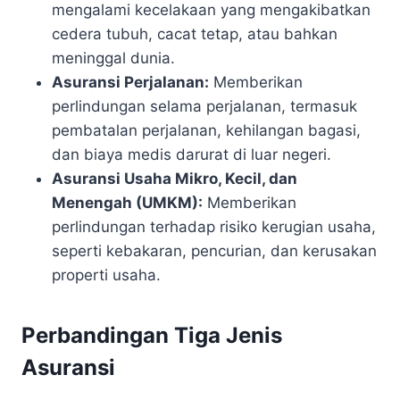
mengalami kecelakaan yang mengakibatkan
cedera tubuh, cacat tetap, atau bahkan
meninggal dunia.
Asuransi Perjalanan:
Memberikan
perlindungan selama perjalanan, termasuk
pembatalan perjalanan, kehilangan bagasi,
dan biaya medis darurat di luar negeri.
Asuransi Usaha Mikro, Kecil, dan
Menengah (UMKM):
Memberikan
perlindungan terhadap risiko kerugian usaha,
seperti kebakaran, pencurian, dan kerusakan
properti usaha.
Perbandingan Tiga Jenis
Asuransi