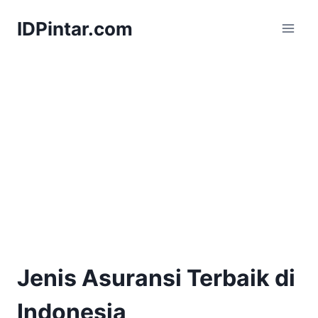
Skip
IDPintar.com
to
content
Jenis Asuransi Terbaik di
Indonesia