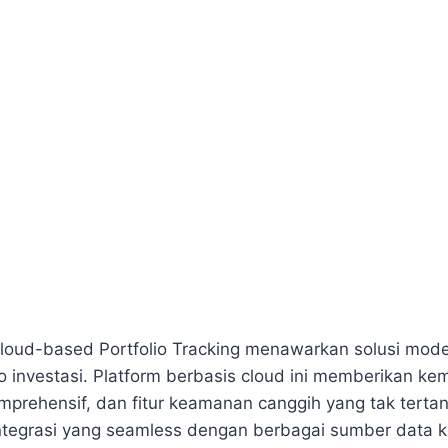
 Cloud-based Portfolio Tracking menawarkan solusi mod
io investasi. Platform berbasis cloud ini memberikan k
omprehensif, dan fitur keamanan canggih yang tak terta
integrasi yang seamless dengan berbagai sumber data k