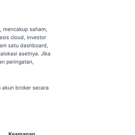
am, mencakup saham,
sis cloud, investor
am satu dashboard,
alokasi asetnya. Jika
kan peringatan,
p akun broker secara
Keamanan