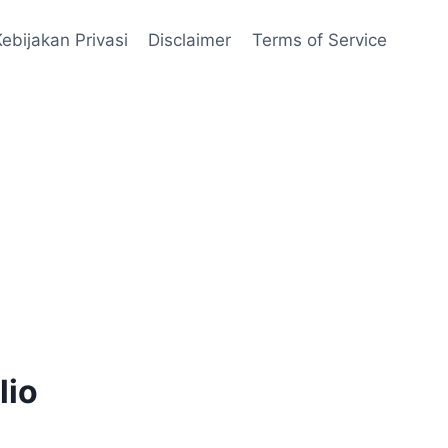
Kebijakan Privasi
Disclaimer
Terms of Service
lio