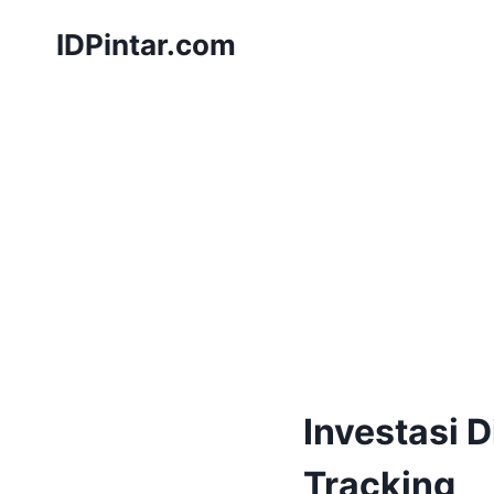
Skip
IDPintar.com
to
content
Investasi D
Tracking