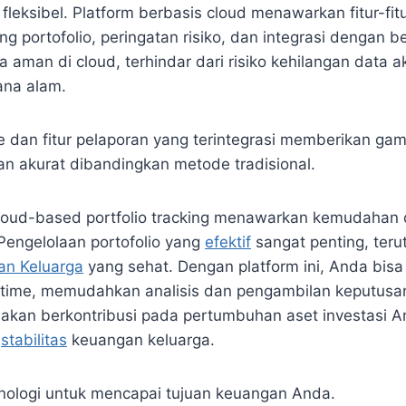
fleksibel. Platform berbasis cloud menawarkan fitur-fit
ng portofolio, peringatan risiko, dan integrasi dengan b
 aman di cloud, terhindar dari risiko kehilangan data 
ana alam.
ime dan fitur pelaporan yang terintegrasi memberikan ga
an akurat dibandingkan metode tradisional.
h cloud-based portfolio tracking menawarkan kemudaha
 Pengelolaan portofolio yang
efektif
sangat penting, ter
an Keluarga
yang sehat. Dengan platform ini, Anda bisa
l-time, memudahkan analisis dan pengambilan keputusan
a akan berkontribusi pada pertumbuhan aset investasi 
g
stabilitas
keuangan keluarga.
nologi untuk mencapai tujuan keuangan Anda.