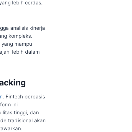
yang lebih cerdas,
ga analisis kinerja
ang kompleks.
as yang mampu
ajahi lebih dalam
racking
en
. Fintech berbasis
tform ini
itas tinggi, dan
e tradisional akan
itawarkan.