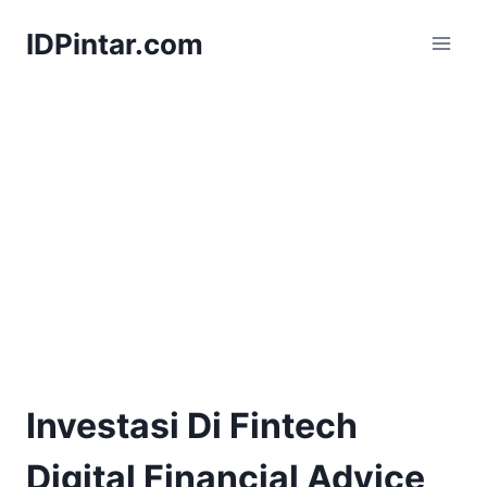
Skip
IDPintar.com
to
content
Investasi Di Fintech
Digital Financial Advice