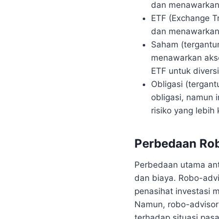
dan menawarkan d
ETF (Exchange Tr
dan menawarkan tr
Saham (tergantun
menawarkan akse
ETF untuk diversi
Obligasi (tergan
obligasi, namun i
risiko yang lebih 
Perbedaan Rob
Perbedaan utama anta
dan biaya. Robo-advi
penasihat investasi 
Namun, robo-advisor
terhadap situasi pas