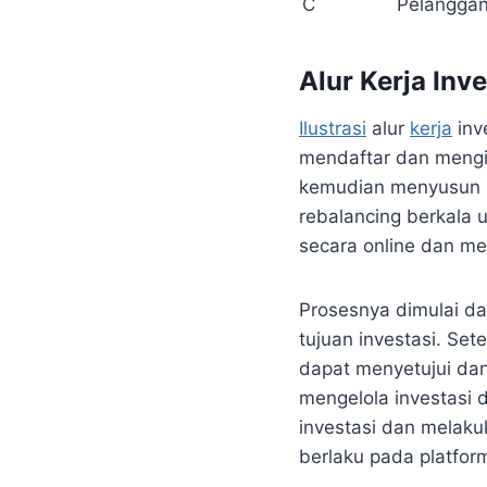
C
Pelanggan
Alur Kerja In
Ilustrasi
alur
kerja
inv
mendaftar dan mengis
kemudian menyusun po
rebalancing berkala 
secara online dan me
Prosesnya dimulai dar
tujuan investasi. Set
dapat menyetujui dan
mengelola investasi
investasi dan melak
berlaku pada platfor