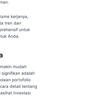
man.
nisme kerjanya,
ta tren dan
rehensif untuk
ntuk Anda.
a
 semakin mudah
 signifikan adalah
olaan portofolio
cara detail tentang
asihat investasi