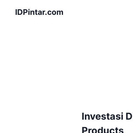
Skip
IDPintar.com
to
content
Investasi 
Products