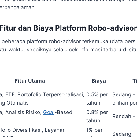
berpengalaman.
Fitur dan Biaya Platform Robo-advisor
 beberapa platform robo-advisor terkemuka (data bersifa
u-waktu, sebaiknya selalu cek informasi terbaru di sit
Fitur Utama
Biaya
T
 ETF, Portofolio Terpersonalisasi,
0.5% per
Sedang – 
ng Otomatis
tahun
pilihan po
 Analisis Risiko,
Goal
-Based
0.8% per
Rendah –
tahun
folio Diversifikasi, Layanan
1% per
Sedang