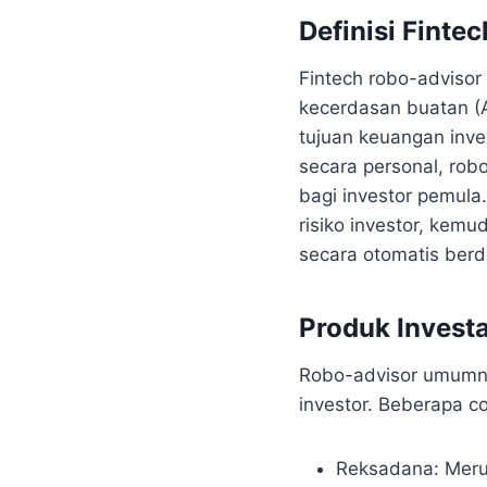
Definisi Finte
Fintech robo-advisor
kecerdasan buatan (A
tujuan keuangan inv
secara personal, rob
bagi investor pemula
risiko investor, kem
secara otomatis berd
Produk Invest
Robo-advisor umumnya
investor. Beberapa c
Reksadana: Merup