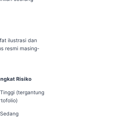
t ilustrasi dan
us resmi masing-
ingkat Risiko
Tinggi (tergantung
rtofolio)
 Sedang