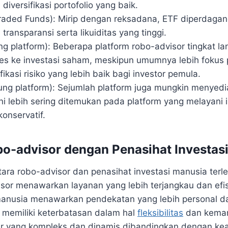
iversifikasi portofolio yang baik.
aded Funds): Mirip dengan reksadana, ETF diperdagan
ansparansi serta likuiditas yang tinggi.
g platform): Beberapa platform robo-advisor tingkat la
s ke investasi saham, meskipun umumnya lebih fokus
fikasi risiko yang lebih baik bagi investor pemula.
tung platform): Sejumlah platform juga mungkin menyed
ni lebih sering ditemukan pada platform yang melayani i
konservatif.
o-advisor dengan Penasihat Investas
ra robo-advisor dan penasihat investasi manusia terl
sor menawarkan layanan yang lebih terjangkau dan efi
manusia menawarkan pendekatan yang lebih personal dan
 memiliki keterbatasan dalam hal
fleksibilitas
dan kemam
ar yang kompleks dan dinamis dibandingkan dengan kea