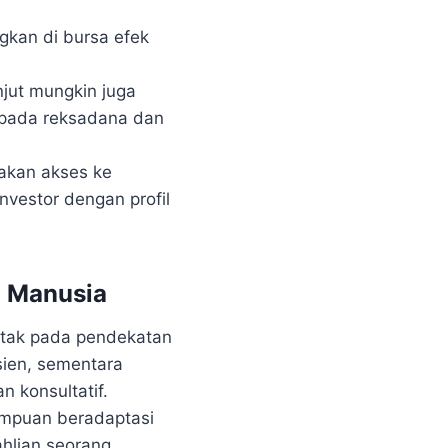
gkan di bursa efek
njut mungkin juga
 pada reksadana dan
iakan akses ke
nvestor dengan profil
i Manusia
etak pada pendekatan
sien, sementara
 konsultatif.
puan beradaptasi
hlian seorang