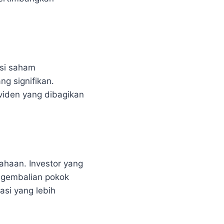
asi saham
ng signifikan.
ividen yang dibagikan
ahaan. Investor yang
ngembalian pokok
asi yang lebih