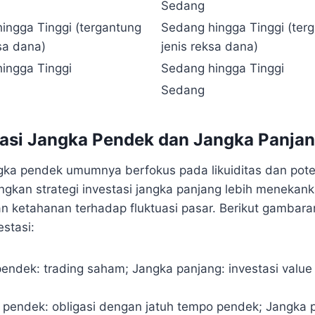
Sedang
ingga Tinggi (tergantung
Sedang hingga Tinggi (ter
ksa dana)
jenis reksa dana)
ingga Tinggi
Sedang hingga Tinggi
Sedang
stasi Jangka Pendek dan Jangka Panja
angka pendek umumnya berfokus pada likuiditas dan pot
gkan strategi investasi jangka panjang lebih menekan
 ketahanan terhadap fluktuasi pasar. Berikut gambara
estasi:
ndek: trading saham; Jangka panjang: investasi value 
pendek: obligasi dengan jatuh tempo pendek; Jangka p