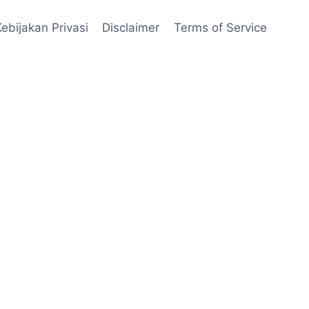
Kebijakan Privasi
Disclaimer
Terms of Service