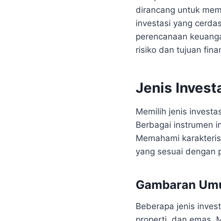
dirancang untuk me
investasi yang cerdas
perencanaan keuangan
risiko dan tujuan fina
Jenis Invest
Memilih jenis invest
Berbagai instrumen i
Memahami karakteris
yang sesuai dengan pr
Gambaran Umu
Beberapa jenis inves
properti, dan emas. 