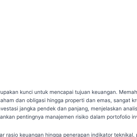
erupakan kunci untuk mencapai tujuan keuangan. Memah
 saham dan obligasi hingga properti dan emas, sangat krus
vestasi jangka pendek dan panjang, menjelaskan anali
kankan pentingnya manajemen risiko dalam portofolio in
 rasio keuangan hingga penerapan indikator teknikal, 