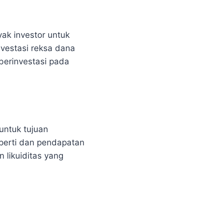
ak investor untuk
nvestasi reksa dana
berinvestasi pada
 untuk tujuan
operti dan pendapatan
 likuiditas yang