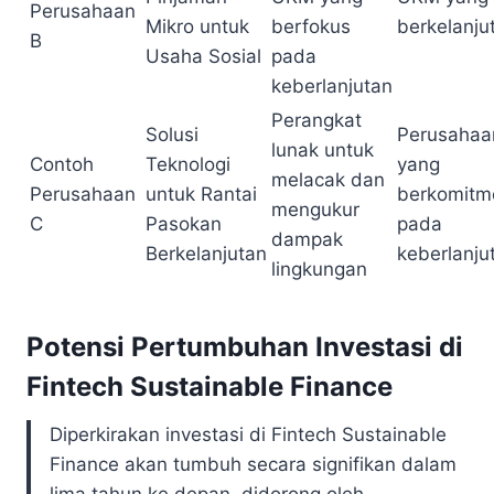
Perusahaan
Mikro untuk
berfokus
berkelanju
B
Usaha Sosial
pada
keberlanjutan
Perangkat
Solusi
Perusahaa
lunak untuk
Contoh
Teknologi
yang
melacak dan
Perusahaan
untuk Rantai
berkomitm
mengukur
C
Pasokan
pada
dampak
Berkelanjutan
keberlanju
lingkungan
Potensi Pertumbuhan Investasi di
Fintech Sustainable Finance
Diperkirakan investasi di Fintech Sustainable
Finance akan tumbuh secara signifikan dalam