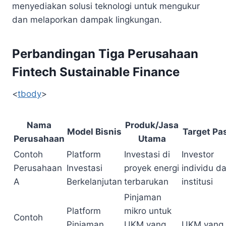
menyediakan solusi teknologi untuk mengukur
dan melaporkan dampak lingkungan.
Perbandingan Tiga Perusahaan
Fintech Sustainable Finance
<
tbody
>
Nama
Produk/Jasa
Model Bisnis
Target Pa
Perusahaan
Utama
Contoh
Platform
Investasi di
Investor
Perusahaan
Investasi
proyek energi
individu d
A
Berkelanjutan
terbarukan
institusi
Pinjaman
Platform
mikro untuk
Contoh
Pinjaman
UKM yang
UKM yang