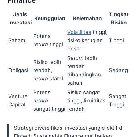
Finance
Jenis
Tingkat
Keunggulan
Kelemahan
Investasi
Risiko
Volatilitas
tinggi,
Potensi
Saham
risiko kerugian
Tinggi
return
tinggi
besar
Return
lebih
Risiko lebih
rendah
Obligasi
rendah,
Sedang
dibandingkan
return
stabil
saham
Potensi
Risiko sangat
Venture
Sangat
return
tinggi, likuiditas
Capital
Tinggi
sangat tinggi
rendah
Strategi diversifikasi investasi yang efektif di
Fintech Sustainable Finance melibatkan